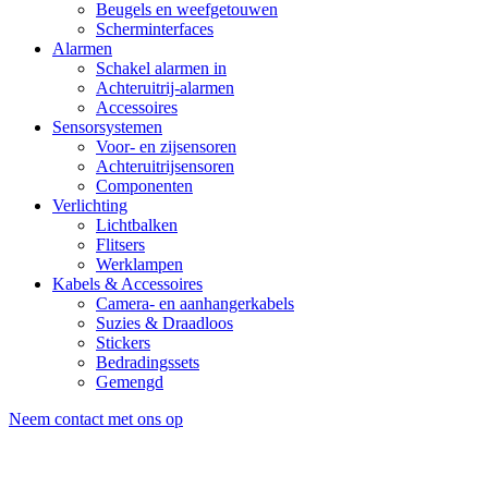
Beugels en weefgetouwen
Scherminterfaces
Alarmen
Schakel alarmen in
Achteruitrij-alarmen
Accessoires
Sensorsystemen
Voor- en zijsensoren
Achteruitrijsensoren
Componenten
Verlichting
Lichtbalken
Flitsers
Werklampen
Kabels & Accessoires
Camera- en aanhangerkabels
Suzies & Draadloos
Stickers
Bedradingssets
Gemengd
Neem contact met ons op