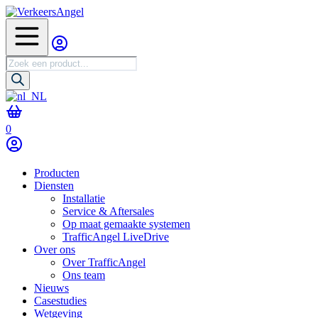
Producten
zoeken
0
Producten
Diensten
Installatie
Service & Aftersales
Op maat gemaakte systemen
TrafficAngel LiveDrive
Over ons
Over TrafficAngel
Ons team
Nieuws
Casestudies
Wetgeving