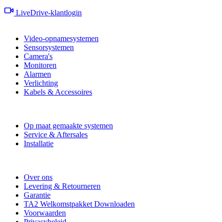
LiveDrive-klantlogin
Producten
Video-opnamesystemen
Sensorsystemen
Camera's
Monitoren
Alarmen
Verlichting
Kabels & Accessoires
Diensten
Op maat gemaakte systemen
Service & Aftersales
Installatie
Informatie
Over ons
Levering & Retourneren
Garantie
TA2 Welkomstpakket Downloaden
Voorwaarden
Privacybeleid