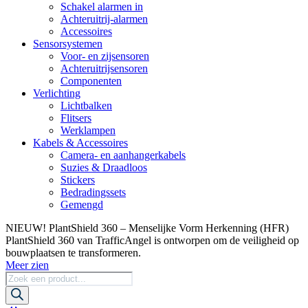
Schakel alarmen in
Achteruitrij-alarmen
Accessoires
Sensorsystemen
Voor- en zijsensoren
Achteruitrijsensoren
Componenten
Verlichting
Lichtbalken
Flitsers
Werklampen
Kabels & Accessoires
Camera- en aanhangerkabels
Suzies & Draadloos
Stickers
Bedradingssets
Gemengd
NIEUW! PlantShield 360 – Menselijke Vorm Herkenning (HFR)
PlantShield 360 van TrafficAngel is ontworpen om de veiligheid op
bouwplaatsen te transformeren.
Meer zien
Producten
zoeken