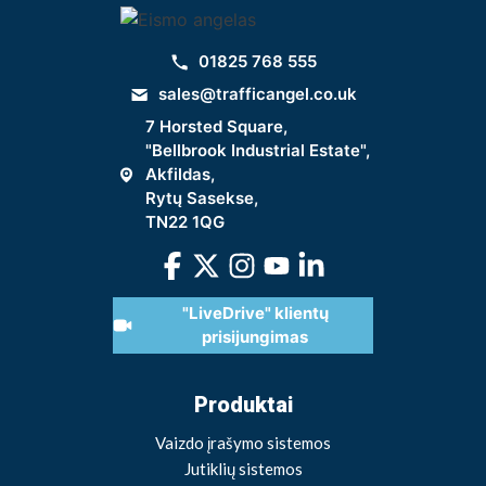
01825 768 555
sales@trafficangel.co.uk
7 Horsted Square,
"Bellbrook Industrial Estate",
Akfildas,
Rytų Sasekse,
TN22 1QG
"LiveDrive" klientų
prisijungimas
Produktai
Vaizdo įrašymo sistemos
Jutiklių sistemos