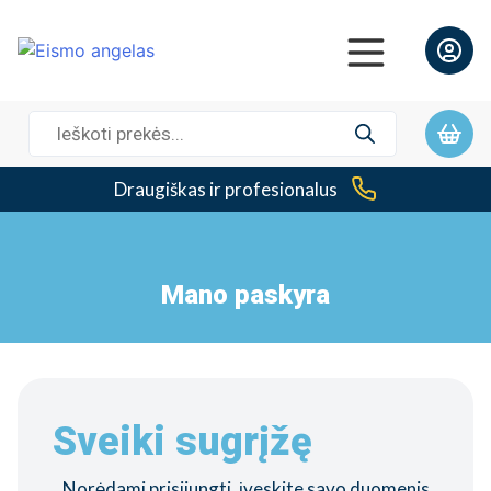
Prekių
paieška
Draugiškas ir profesionalus
Mano paskyra
Sveiki sugrįžę
Norėdami prisijungti, įveskite savo duomenis