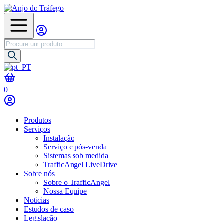
Pesquisa
de
produtos
0
Produtos
Serviços
Instalação
Serviço e pós-venda
Sistemas sob medida
TrafficAngel LiveDrive
Sobre nós
Sobre o TrafficAngel
Nossa Equipe
Notícias
Estudos de caso
Legislação