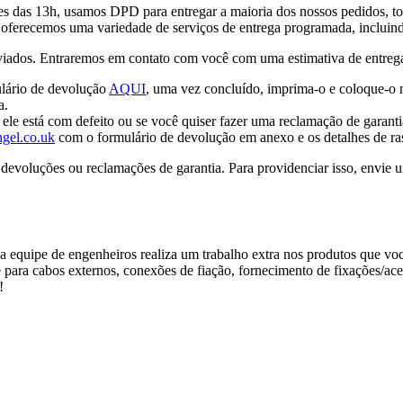
es das 13h, usamos DPD para entregar a maioria dos nossos pedidos, t
oferecemos uma variedade de serviços de entrega programada, incluindo
ados. Entraremos em contato com você com uma estimativa de entrega, 
ulário de devolução
AQUI
, uma vez concluído, imprima-o e coloque-o 
a.
ele está com defeito ou se você quiser fazer uma reclamação de garant
ngel.co.uk
com o formulário de devolução em anexo e os detalhes de r
voluções ou reclamações de garantia. Para providenciar isso, envie 
equipe de engenheiros realiza um trabalho extra nos produtos que você
para cabos externos, conexões de fiação, fornecimento de fixações/acess
!