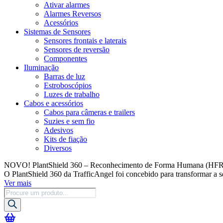
Ativar alarmes
Alarmes Reversos
Acessórios
Sistemas de Sensores
Sensores frontais e laterais
Sensores de reversão
Componentes
Iluminação
Barras de luz
Estroboscópios
Luzes de trabalho
Cabos e acessórios
Cabos para câmeras e trailers
Suzies e sem fio
Adesivos
Kits de fiação
Diversos
NOVO! PlantShield 360 – Reconhecimento de Forma Humana (HFR
O PlantShield 360 da TrafficAngel foi concebido para transformar a s
Ver mais
Pesquisa
de
produtos