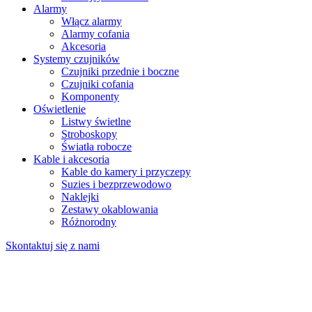
Alarmy
Włącz alarmy
Alarmy cofania
Akcesoria
Systemy czujników
Czujniki przednie i boczne
Czujniki cofania
Komponenty
Oświetlenie
Listwy świetlne
Stroboskopy
Światła robocze
Kable i akcesoria
Kable do kamery i przyczepy
Suzies i bezprzewodowo
Naklejki
Zestawy okablowania
Różnorodny
Skontaktuj się z nami