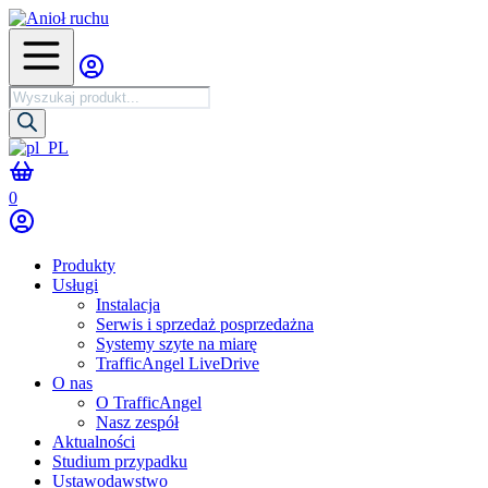
Wyszukiwarka
produktów
0
Produkty
Usługi
Instalacja
Serwis i sprzedaż posprzedażna
Systemy szyte na miarę
TrafficAngel LiveDrive
O nas
O TrafficAngel
Nasz zespół
Aktualności
Studium przypadku
Ustawodawstwo