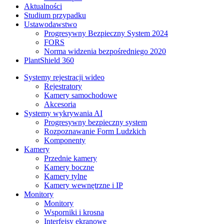
Aktualności
Studium przypadku
Ustawodawstwo
Progresywny Bezpieczny System 2024
FORS
Norma widzenia bezpośredniego 2020
PlantShield 360
Systemy rejestracji wideo
Rejestratory
Kamery samochodowe
Akcesoria
Systemy wykrywania AI
Progresywny bezpieczny system
Rozpoznawanie Form Ludzkich
Komponenty
Kamery
Przednie kamery
Kamery boczne
Kamery tylne
Kamery wewnętrzne i IP
Monitory
Monitory
Wsporniki i krosna
Interfejsy ekranowe