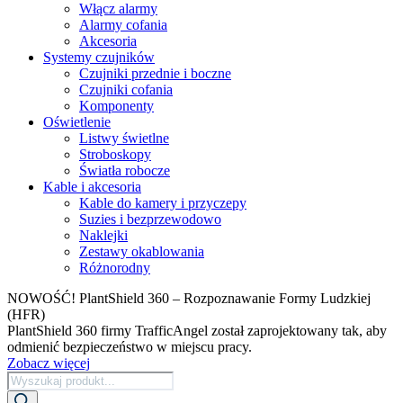
Włącz alarmy
Alarmy cofania
Akcesoria
Systemy czujników
Czujniki przednie i boczne
Czujniki cofania
Komponenty
Oświetlenie
Listwy świetlne
Stroboskopy
Światła robocze
Kable i akcesoria
Kable do kamery i przyczepy
Suzies i bezprzewodowo
Naklejki
Zestawy okablowania
Różnorodny
NOWOŚĆ! PlantShield 360 – Rozpoznawanie Formy Ludzkiej
(HFR)
PlantShield 360 firmy TrafficAngel został zaprojektowany tak, aby
odmienić bezpieczeństwo w miejscu pracy.
Zobacz więcej
Wyszukiwarka
produktów