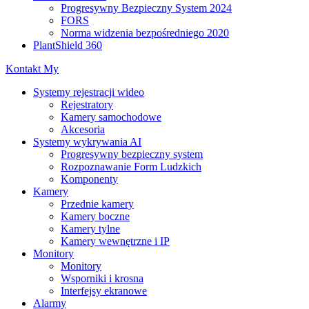
Progresywny Bezpieczny System 2024
FORS
Norma widzenia bezpośredniego 2020
PlantShield 360
Kontakt My
Systemy rejestracji wideo
Rejestratory
Kamery samochodowe
Akcesoria
Systemy wykrywania AI
Progresywny bezpieczny system
Rozpoznawanie Form Ludzkich
Komponenty
Kamery
Przednie kamery
Kamery boczne
Kamery tylne
Kamery wewnętrzne i IP
Monitory
Monitory
Wsporniki i krosna
Interfejsy ekranowe
Alarmy