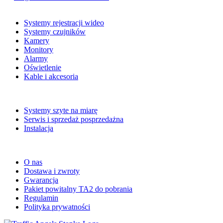
Produkty
Systemy rejestracji wideo
Systemy czujników
Kamery
Monitory
Alarmy
Oświetlenie
Kable i akcesoria
Usługi
Systemy szyte na miarę
Serwis i sprzedaż posprzedażna
Instalacja
Informacja
O nas
Dostawa i zwroty
Gwarancja
Pakiet powitalny TA2 do pobrania
Regulamin
Polityka prywatności