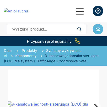
Wyszukiwarka
produktów
Przyjazny i profesjonalny
Dom
>
Produkty
>
Systemy wykrywania
AI
>
Komponenty
>
3-kanałowa jednostka sterująca
(ECU) dla systemu TrafficAngel Progressive Safe