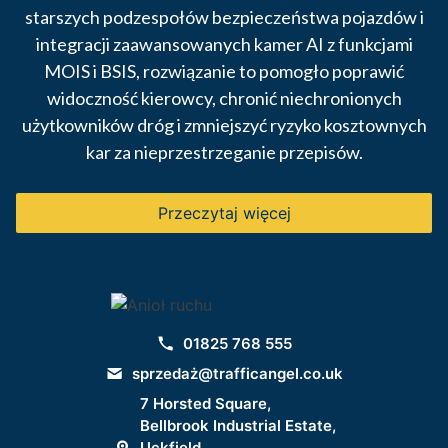
starszych podzespołów bezpieczeństwa pojazdów i
integracji zaawansowanych kamer AI z funkcjami
MOIS i BSIS, rozwiązanie to pomogło poprawić
widoczność kierowcy, chronić niechronionych
użytkowników dróg i zmniejszyć ryzyko kosztownych
kar za nieprzestrzeganie przepisów.
Przeczytaj więcej
01825 768 555
sprzedaż@trafficangel.co.uk
7 Horsted Square,
Bellbrook Industrial Estate,
Uckfield,