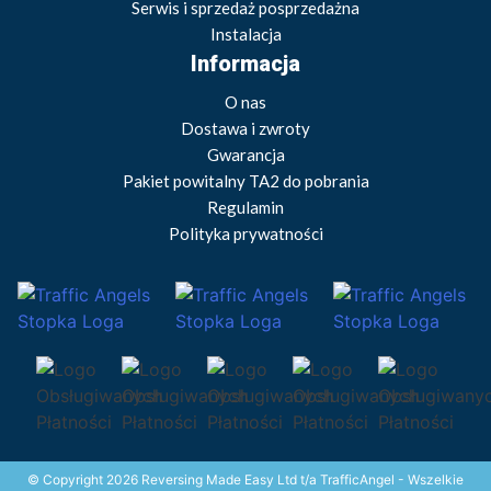
Serwis i sprzedaż posprzedażna
Instalacja
Informacja
O nas
Dostawa i zwroty
Gwarancja
Pakiet powitalny TA2 do pobrania
Regulamin
Polityka prywatności
© Copyright 2026 Reversing Made Easy Ltd t/a TrafficAngel - Wszelkie