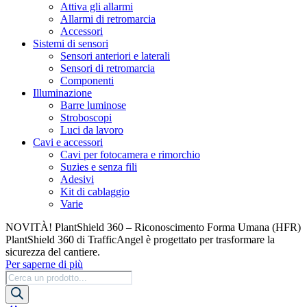
Attiva gli allarmi
Allarmi di retromarcia
Accessori
Sistemi di sensori
Sensori anteriori e laterali
Sensori di retromarcia
Componenti
Illuminazione
Barre luminose
Stroboscopi
Luci da lavoro
Cavi e accessori
Cavi per fotocamera e rimorchio
Suzies e senza fili
Adesivi
Kit di cablaggio
Varie
NOVITÀ! PlantShield 360 – Riconoscimento Forma Umana (HFR)
PlantShield 360 di TrafficAngel è progettato per trasformare la
sicurezza del cantiere.
Per saperne di più
Ricerca
prodotti