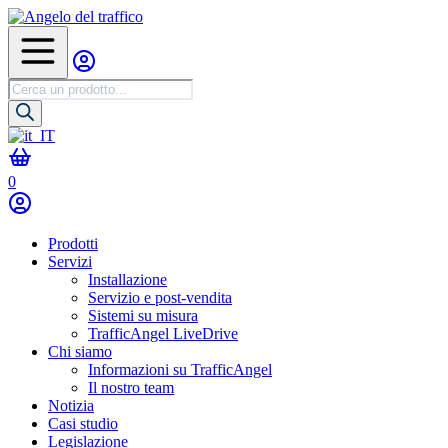
Ricerca
prodotti
0
Prodotti
Servizi
Installazione
Servizio e post-vendita
Sistemi su misura
TrafficAngel LiveDrive
Chi siamo
Informazioni su TrafficAngel
Il nostro team
Notizia
Casi studio
Legislazione