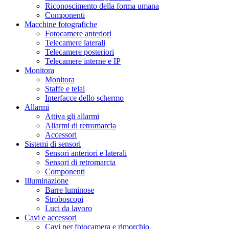
Riconoscimento della forma umana
Componenti
Macchine fotografiche
Fotocamere anteriori
Telecamere laterali
Telecamere posteriori
Telecamere interne e IP
Monitora
Monitora
Staffe e telai
Interfacce dello schermo
Allarmi
Attiva gli allarmi
Allarmi di retromarcia
Accessori
Sistemi di sensori
Sensori anteriori e laterali
Sensori di retromarcia
Componenti
Illuminazione
Barre luminose
Stroboscopi
Luci da lavoro
Cavi e accessori
Cavi per fotocamera e rimorchio