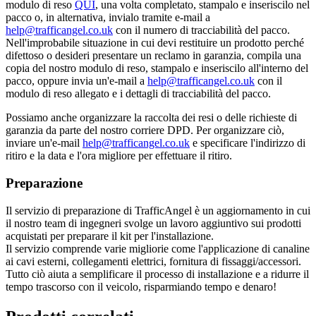
modulo di reso
QUI
, una volta completato, stampalo e inseriscilo nel
pacco o, in alternativa, invialo tramite e-mail a
help@trafficangel.co.uk
con il numero di tracciabilità del pacco.
Nell'improbabile situazione in cui devi restituire un prodotto perché
difettoso o desideri presentare un reclamo in garanzia, compila una
copia del nostro modulo di reso, stampalo e inseriscilo all'interno del
pacco, oppure invia un'e-mail a
help@trafficangel.co.uk
con il
modulo di reso allegato e i dettagli di tracciabilità del pacco.
Possiamo anche organizzare la raccolta dei resi o delle richieste di
garanzia da parte del nostro corriere DPD. Per organizzare ciò,
inviare un'e-mail
help@trafficangel.co.uk
e specificare l'indirizzo di
ritiro e la data e l'ora migliore per effettuare il ritiro.
Preparazione
Il servizio di preparazione di TrafficAngel è un aggiornamento in cui
il nostro team di ingegneri svolge un lavoro aggiuntivo sui prodotti
acquistati per preparare il kit per l'installazione.
Il servizio comprende varie migliorie come l'applicazione di canaline
ai cavi esterni, collegamenti elettrici, fornitura di fissaggi/accessori.
Tutto ciò aiuta a semplificare il processo di installazione e a ridurre il
tempo trascorso con il veicolo, risparmiando tempo e denaro!