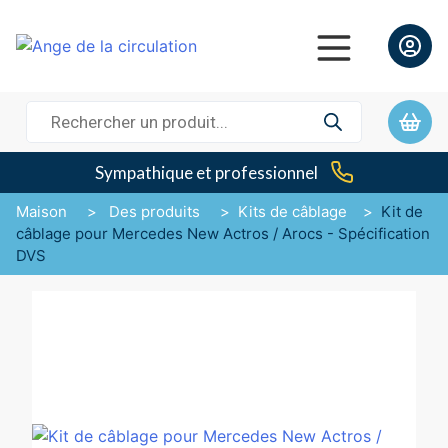
Recherche
de
produits
Sympathique et professionnel
Maison
>
Des produits
>
Kits de câblage
>
Kit de
câblage pour Mercedes New Actros / Arocs - Spécification
DVS