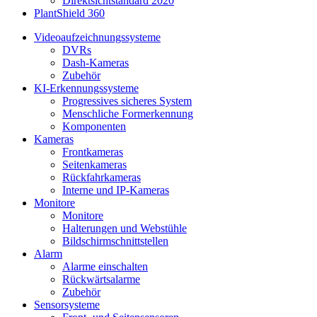
Direktsichtstandard 2020
PlantShield 360
Videoaufzeichnungssysteme
DVRs
Dash-Kameras
Zubehör
KI-Erkennungssysteme
Progressives sicheres System
Menschliche Formerkennung
Komponenten
Kameras
Frontkameras
Seitenkameras
Rückfahrkameras
Interne und IP-Kameras
Monitore
Monitore
Halterungen und Webstühle
Bildschirmschnittstellen
Alarm
Alarme einschalten
Rückwärtsalarme
Zubehör
Sensorsysteme