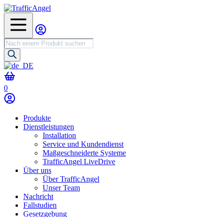
Produktsuche
0
Produkte
Dienstleistungen
Installation
Service und Kundendienst
Maßgeschneiderte Systeme
TrafficAngel LiveDrive
Über uns
Über TrafficAngel
Unser Team
Nachricht
Fallstudien
Gesetzgebung