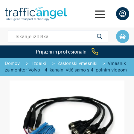
Iskanje
izdelkov
Prijazni in profesionalni
Domov
>
Izdelki
>
Zaslonski vmesniki
>
Vmesnik
za monitor Volvo - 4-kanalni vtič samo s 4-polnim videom