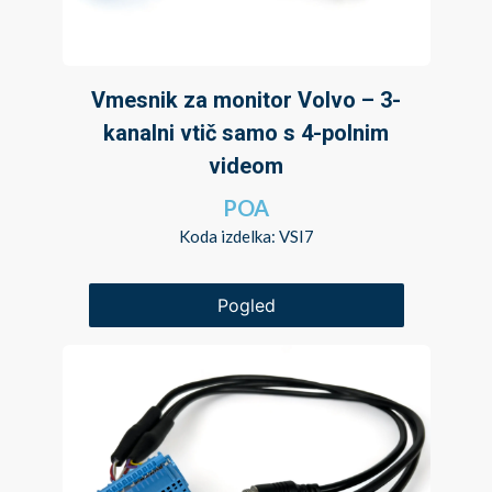
Vmesnik za monitor Volvo – 3-
kanalni vtič samo s 4-polnim
videom
POA
Koda izdelka: VSI7
Pogled