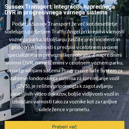
Sussex Transport: Integracija naprednega
DVR in progresivnega varnega sistema
Podjetje Sussex Transport že več kot desetletje
sodeluje s podjetjem TrafficAngel pri krepitvi varnosti
voznega parka, izboljšanju zaščite pred incidenti in
podpori skladnosti s predpisi v celotnem svojem
specializiranem prevozniškem obratu. Z naprednimi
sistemi DVR, nameščenimi v celotnem voznem parku,
in nadgradnjami sistema Progressive Safe System za
zahteve londonskega sistema za spremljanje vozil
(DVS), je rešitev pripomogla k zagotavljanju
zanesljivih video dokazov, boljše vidljivosti vozil in
izboljšani varnosti tako za voznike kot za ranljive
udeležence v prometu.
Preberi več