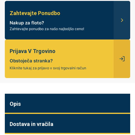
Zahtevajte Ponudbo
Nakup za floto?
Zahtevajte ponudbo za našo najboljšo ceno!
Prijava V Trgovino
Obstoječa stranka?
Kliknite tukaj za prijavo v svoj trgovalni račun
Opis
Dostava in vračila