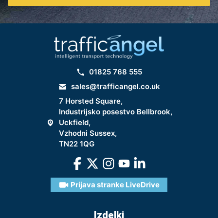
01825 768 555
sales@trafficangel.co.uk
7 Horsted Square,
Industrijsko posestvo Bellbrook,
Uckfield,
Vzhodni Sussex,
TN22 1QG
Prijava stranke LiveDrive
Izdelki