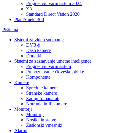
Progresivni varni sistem 2024
ZA
Standard Direct Vision 2020
PlantShield 360
Pišite na
Sistemi za video snemanje
DVR-ji
Dash kamere
Dodatki
Sistemi za zaznavanje umetne inteligence
Progresivni varni sistem
Prepoznavanje človeške oblike
Komponente
Kamere
Sprednje kamere
Stranske kamere
Zadnji fotoaparati
Notranje in IP kamere
Monitorji
Monitorji
Nosilci in statve
Zaslonski vmesniki
Alarmi