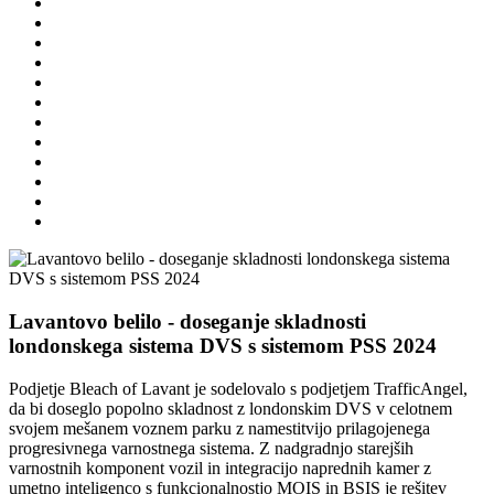
Lavantovo belilo - doseganje skladnosti
londonskega sistema DVS s sistemom PSS 2024
Podjetje Bleach of Lavant je sodelovalo s podjetjem TrafficAngel,
da bi doseglo popolno skladnost z londonskim DVS v celotnem
svojem mešanem voznem parku z namestitvijo prilagojenega
progresivnega varnostnega sistema. Z nadgradnjo starejših
varnostnih komponent vozil in integracijo naprednih kamer z
umetno inteligenco s funkcionalnostjo MOIS in BSIS je rešitev