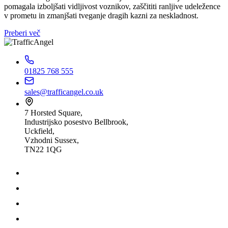
pomagala izboljšati vidljivost voznikov, zaščititi ranljive udeležence
v prometu in zmanjšati tveganje dragih kazni za neskladnost.
Preberi več
01825 768 555
sales@trafficangel.co.uk
7 Horsted Square,
Industrijsko posestvo Bellbrook,
Uckfield,
Vzhodni Sussex,
TN22 1QG