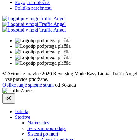
Pogoji in določila
Politika zasebnosti
© Avtorske pravice 2026 Reversing Made Easy Ltd t/a TrafficAngel
- vse pravice pridržane.
Oblikovanje spletne strani
od Sokada
Izdelki
Storitve
Namestitev
Servis in poprodaja
Sistemi po meri
TrafficAngel LiveDrive