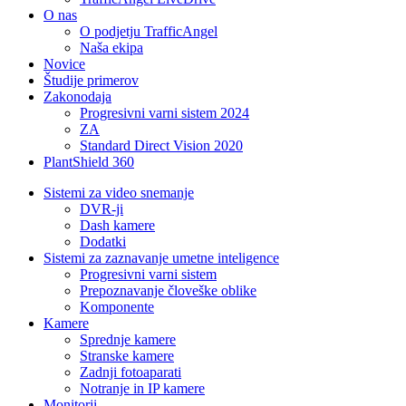
O nas
O podjetju TrafficAngel
Naša ekipa
Novice
Študije primerov
Zakonodaja
Progresivni varni sistem 2024
ZA
Standard Direct Vision 2020
PlantShield 360
Sistemi za video snemanje
DVR-ji
Dash kamere
Dodatki
Sistemi za zaznavanje umetne inteligence
Progresivni varni sistem
Prepoznavanje človeške oblike
Komponente
Kamere
Sprednje kamere
Stranske kamere
Zadnji fotoaparati
Notranje in IP kamere
Monitorji