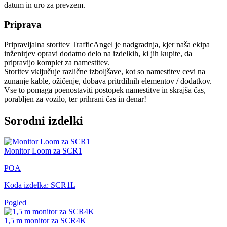
datum in uro za prevzem.
Priprava
Pripravljalna storitev TrafficAngel je nadgradnja, kjer naša ekipa
inženirjev opravi dodatno delo na izdelkih, ki jih kupite, da
pripravijo komplet za namestitev.
Storitev vključuje različne izboljšave, kot so namestitev cevi na
zunanje kable, ožičenje, dobava pritrdilnih elementov / dodatkov.
Vse to pomaga poenostaviti postopek namestitve in skrajša čas,
porabljen za vozilo, ter prihrani čas in denar!
Sorodni izdelki
Monitor Loom za SCR1
POA
Koda izdelka: SCR1L
Pogled
1,5 m monitor za SCR4K