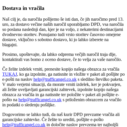
Dostava in vračila
Naš cilj je, da naročila pošljemo še isti dan, če jih naročimo pred 13.
uro, za dostavo večine naših naročil uporabljamo DPD, vsa naročila
so poslana naslednji dan, kjer je na voljo, z nekaterimi destinacijami
dvodnevno storitev. Ponujamo tudi vrsto storitev časovno omejene
dostave, vključno s sobotno dostavo, ki jo lahko izberete na
blagajni.
Prosimo, upoštevajte, da lahko odprema večjih naročil traja dlje,
kontaktirali vas bomo z oceno dostave, če to velja za vaše naročilo.
Če želite izdelek vrniti, prenesite kopijo našega obrazca za vračila
TUKAJ
, ko ga izpolnite, ga natisnite in vložite v paket ali pošljite po
e-pošti na naslov
help@trafficangel.co.uk
s sledilno številko paketa.
V malo verjetni situaciji, da morate vrniti izdelek, ker je pokvarjen,
ali želite uveljavljati garancijski zahtevek, izpolnite kopijo našega
obrazca za vračila in ga natisnite ter položite v paket ali pošljite e-
pošto na
help@trafficangel.co.uk
s priloženim obrazcem za vračilo
in podatki o sledenju pošiljke.
Dogovorimo se lahko tudi, da naš kurir DPD prevzame vračila ali
garancijske zahtevke. Če želite to urediti, pošljite e-pošto
help@trafficangel.co.uk
in določite naslov prevzema ter najboljši