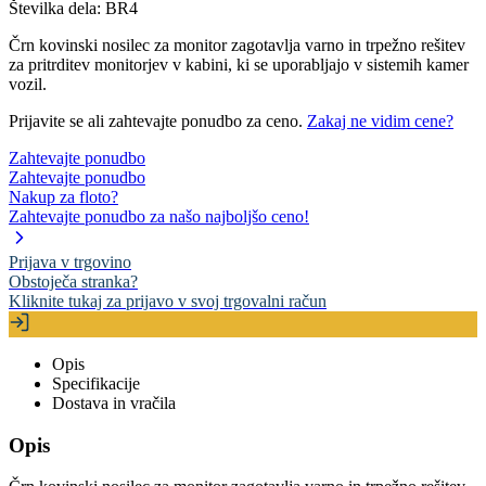
Številka dela:
BR4
Črn kovinski nosilec za monitor zagotavlja varno in trpežno rešitev
za pritrditev monitorjev v kabini, ki se uporabljajo v sistemih kamer
vozil.
Prijavite se ali zahtevajte ponudbo za ceno.
Zakaj ne vidim cene?
Zahtevajte ponudbo
Zahtevajte ponudbo
Nakup za floto?
Zahtevajte ponudbo za našo najboljšo ceno!
Prijava v trgovino
Obstoječa stranka?
Kliknite tukaj za prijavo v svoj trgovalni račun
Opis
Specifikacije
Dostava in vračila
Opis