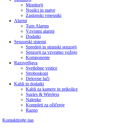
Monitorji
Nosilci in statve
Zaslonski vmesniki
Alarmi
Turn Alarms
Vzvratni alarmi
Dodatki
Senzorski sistemi
Sprednji in stranski senzorji
Senzorji za vzvratno vožnjo
Komponente
Razsvetljava
Svetlobne vrstice
Stroboskopi
Delovne luči
Kabli in dodatki
Kabli za kamere in prikolice
Suzies & Wireless
Nalepke
Kompleti za ožičenje
Razno
Kontaktirajte nas