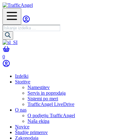
Iskanje
izdelkov
0
Izdelki
Storitve
Namestitev
Servis in poprodaja
Sistemi po meri
TrafficAngel LiveDrive
O nas
O podjetju TrafficAngel
Naša ekipa
Novice
Študije primerov
Zakonodaja