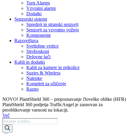
Turn Alarms
Vzvratni alarmi
Dodatki
Senzorski sistemi
Sprednji in stranski senzorji
Senzorji za vzvratno vožnjo
Komponente
Razsvetljava
Svetlobne vrstice
Stroboskopi
Delovne luči
Kabli in dodatki
Kabli za kamere in prikolice
Suzies & Wireless
Nalepke
Kompleti za ožičenje
Razno
NOVO! PlantShield 360 – prepoznavanje človeške oblike (HFR)
PlantShield 360 podjetja TrafficAngel je zasnovan za
preoblikovanje varnosti na lokaciji.
Več
Iskanje
izdelkov