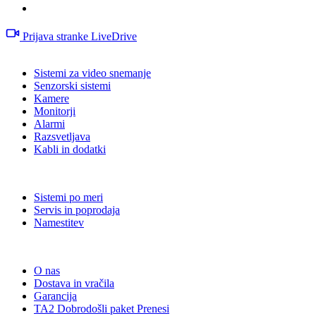
Prijava stranke LiveDrive
Izdelki
Sistemi za video snemanje
Senzorski sistemi
Kamere
Monitorji
Alarmi
Razsvetljava
Kabli in dodatki
Storitve
Sistemi po meri
Servis in poprodaja
Namestitev
Informacije
O nas
Dostava in vračila
Garancija
TA2 Dobrodošli paket Prenesi