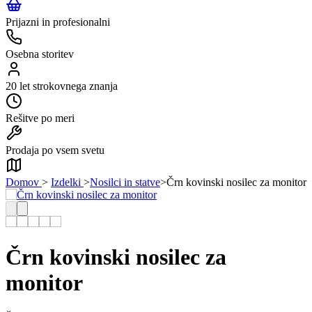
Prijazni in profesionalni
Osebna storitev
20 let strokovnega znanja
Rešitve po meri
Prodaja po vsem svetu
Domov
>
Izdelki
>
Nosilci in statve
>
Črn kovinski nosilec za monitor
Črn kovinski nosilec za
monitor