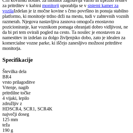
Črn kovinski nosilec za monitor zagotavlja varno in trpežno rešitev
za pritrditev v kabini
monitorji
uporablja se v
sistemi kamer za
vozila
Izdelan je iz močne kovine s črno površino in ponuja stabilno
platformo, ki monitorje trdno drži na mestu, tudi v zahtevnih voznih
razmerah. Njegova nastavljiva zasnova omogoča enostavno
pozicioniranje, kar voznikom pomaga ohranjati dobro vidljivost, ne
da bi pri tem ovirali pogled na cesto. Ta nosilec je enostaven za
namestitev in izdelan za dolgo življenjsko dobo, zato je idealen za
komercialne vozne parke, ki iščejo zanesljivo možnost pritrditve
monitorja.
Specifikacije
Številka dela
BR4
vrsto prilagoditve
Vrtenje, nagib
pritrdilne točke
4 vijaki, lepilo
združljiv z
HDSCR4, SCR1, SCR4K
največji doseg
125 mm
teža
190 g