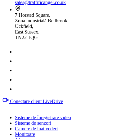
sales@traffificangel.co.uk
7 Horsted Square,
Zona industrială Bellbrook,
Uckfield,
East Sussex,
TN22 1QG
Conectare client LiveDrive
Produse
Sisteme de înregistrare video
Sisteme de senzori
Camere de luat vederi
Monitoare