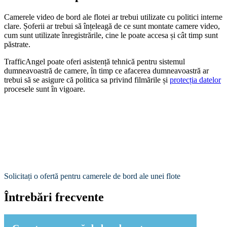
Camerele video de bord ale flotei ar trebui utilizate cu politici interne
clare. Șoferii ar trebui să înțeleagă de ce sunt montate camere video,
cum sunt utilizate înregistrările, cine le poate accesa și cât timp sunt
păstrate.
TrafficAngel poate oferi asistență tehnică pentru sistemul
dumneavoastră de camere, în timp ce afacerea dumneavoastră ar
trebui să se asigure că politica sa privind filmările și
protecția datelor
procesele sunt în vigoare.
Ești gata să instalezi camere video de bord în flota
ta?
Spuneți-ne despre vehiculele dumneavoastră și nivelul de acoperire
de care aveți nevoie. Vă vom ajuta să alegeți o cameră video pentru
bord, un DVR sau un sistem telematic video potrivit pentru
operațiunea dumneavoastră.
Solicitați o ofertă pentru camerele de bord ale unei flote
Întrebări frecvente