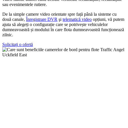
sau evenimentele rutiere.
De la simple camere video orientate spre față până la sisteme cu
două canale,
Înregistrare DVR
şi
telematică video
opțiuni, vă putem
ajuta să alegeți o configurație care se potrivește vehiculelor
dumneavoastră și modului în care flota dumneavoastră funcționează
zilnic.
Solicitați o ofertă
Protejați-vă flota cu dovezi clare pe drumuri
Vehiculele flotei lucrează zilnic în medii aglomerate și cu risc ridicat.
Când se întâmplă ceva pe șosea, filmările clare pot facilita
înțelegerea evenimentului, pot oferi sprijin șoferilor și pot gestiona
reclamațiile sau reclamațiile într-un mod mai echitabil.
TrafficAngel furnizează sisteme de camere video pentru bord pentru
flote auto care au nevoie de mai mult decât o cameră standard pentru
comerțul cu amănuntul. Sistemele noastre pot fi instalate profesional,
adaptate tipului de vehicul și extinse cu opțiuni DVR, LiveDrive,
ADAS și DSM, acolo unde este necesar.