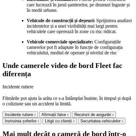
care lucrează în jurul șantierelor, pe drumuri înguste și
în medii urbane.
Vehicule de construcții și deșeuri:
Sprijinirea analizei
incidentelor și a unei vizibilități mai largi pentru
vehiculele care operează în zone cu risc ridicat.
Vehicule comerciale specializate:
Configurațiile
camerelor pot fi adaptate în funcție de configurația
vehiculului, mediul de operare și nivelul de risc
Unde camerele video de bord Fleet fac
diferența
Incidente rutiere
Filmările pot ajuta la arăta ce s-a întâmplat înainte, în timpul și după
o coliziune sau un accident la limită.
Incidente rutiere
›
Afirmații false
›
Recenzii de asigurări
›
Instruirea șoferilor
›
Litigii cu clienții
›
Securitatea vehiculelor
›
Mai mult decât o cameră de bord într-o