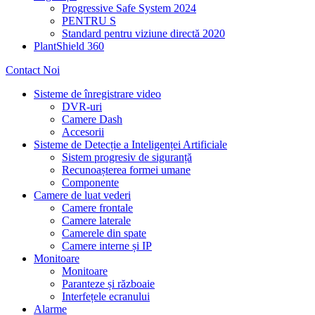
Progressive Safe System 2024
PENTRU S
Standard pentru viziune directă 2020
PlantShield 360
Contact Noi
Sisteme de înregistrare video
DVR-uri
Camere Dash
Accesorii
Sisteme de Detecție a Inteligenței Artificiale
Sistem progresiv de siguranță
Recunoașterea formei umane
Componente
Camere de luat vederi
Camere frontale
Camere laterale
Camerele din spate
Camere interne și IP
Monitoare
Monitoare
Paranteze și războaie
Interfețele ecranului
Alarme