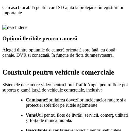
Carcasa blocabilă pentru card SD ajută la protejarea înregistrărilor
importante.
Opțiuni flexibile pentru cameră
Alegeți dintre opțiunile de cameră orientată spre față, cu două
canale, DVR și conectată, în funcție de flota dumneavoastră.
Construit pentru vehicule comerciale
Sistemele de camere video pentru bord TrafficAngel pentru flote pot
suporta o gamă largă de vehicule comerciale, inclusiv:
Camioane
Sprijinirea dovezilor incidentelor rutiere și a
protecției șoferilor pe rutele aglomerate.
Vans
Util pentru flote de livrări, servicii, comerț, utilități
și forță de muncă mobilă.
Basculante și containere:
Practic pentru vehiculele