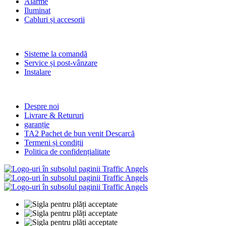
Alarme
Iluminat
Cabluri și accesorii
Servicii
Sisteme la comandă
Service și post-vânzare
Instalare
informație
Despre noi
Livrare & Retururi
garanție
TA2 Pachet de bun venit Descarcă
Termeni și condiții
Politica de confidențialitate