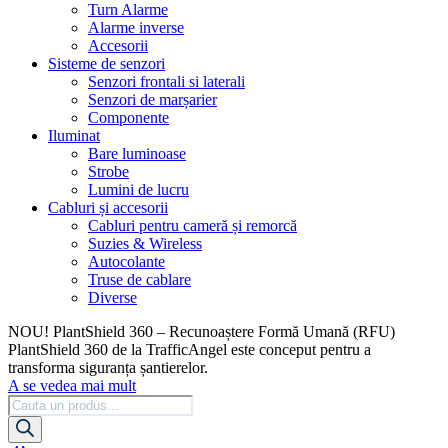
Turn Alarme
Alarme inverse
Accesorii
Sisteme de senzori
Senzori frontali si laterali
Senzori de marșarier
Componente
Iluminat
Bare luminoase
Strobe
Lumini de lucru
Cabluri și accesorii
Cabluri pentru cameră și remorcă
Suzies & Wireless
Autocolante
Truse de cablare
Diverse
NOU! PlantShield 360 – Recunoaștere Formă Umană (RFU)
PlantShield 360 de la TrafficAngel este conceput pentru a
transforma siguranța șantierelor.
A se vedea mai mult
Cautare
produse