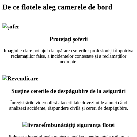
De ce flotele aleg camerele de bord
Protejați șoferii
Imaginile clare pot ajuta la apărarea șoferilor profesioniști împotriva
reclamațiilor false, a incidentelor contestate și a reclamațiilor
nedrepte.
Susține cererile de despăgubire de la asigurări
Înregistrările video oferă afacerii tale dovezi utile atunci când
analizezi accidente, răspundere civilă și cereri de despăgubire.
Îmbunătățiți siguranța flotei
Folosește imagini reale pentru a analiza evenimentele rutiere, a