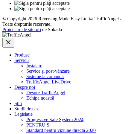
© Copyright 2026 Reversing Made Easy Ltd t/a TrafficAngel -
Toate drepturile rezervate.
Proiectare de site-uri
de Sokada
Produse
Servicii
Instalare
Service și post-vânzare
Sisteme la comandă
TrafficAngel LiveDrive
Despre noi
Despre TrafficAngel
Echipa noastră
Știri
Studii de caz
Legislație
Progressive Safe System 2024
PENTRU S
Standard pentru viziune directă 2020