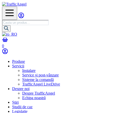
Cautare
produse
0
Produse
Servicii
Instalare
Service și post-vânzare
Sisteme la comandă
TrafficAngel LiveDrive
Despre noi
Despre TrafficAngel
Echipa noastră
Știri
Studii de caz
Legislație