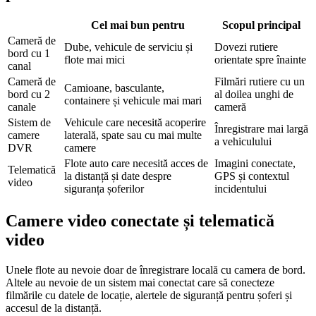
Cel mai bun pentru
Scopul principal
Cameră de
Dube, vehicule de serviciu și
Dovezi rutiere
bord cu 1
flote mai mici
orientate spre înainte
canal
Cameră de
Filmări rutiere cu un
Camioane, basculante,
bord cu 2
al doilea unghi de
containere și vehicule mai mari
canale
cameră
Sistem de
Vehicule care necesită acoperire
Înregistrare mai largă
camere
laterală, spate sau cu mai multe
a vehiculului
DVR
camere
Flote auto care necesită acces de
Imagini conectate,
Telematică
la distanță și date despre
GPS și contextul
video
siguranța șoferilor
incidentului
Camere video conectate și telematică
video
Unele flote au nevoie doar de înregistrare locală cu camera de bord.
Altele au nevoie de un sistem mai conectat care să conecteze
filmările cu datele de locație, alertele de siguranță pentru șoferi și
accesul de la distanță.