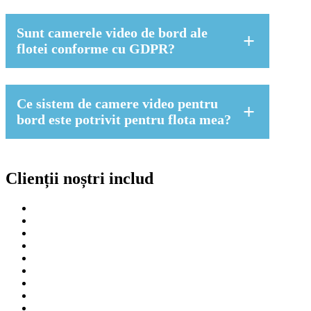
răspundere civilă.
Da. TrafficAngel poate oferi asistență
pentru instalarea profesională, pentru a
Sunt camerele video de bord ale
asigura poziționarea corectă a sistemului,
flotei conforme cu GDPR?
cablarea impecabilă și compatibilitatea
acestuia cu utilizarea zilnică a flotei.
Camerele video de bord ale flotei pot fi
utilizate responsabil, dar companiile ar
Ce sistem de camere video pentru
trebui să aibă politici clare privind
bord este potrivit pentru flota mea?
înregistrarea, accesul, stocarea și
comunicarea cu șoferii.
Asta depinde de tipul de vehicul, de
dimensiunea flotei și de nivelul de
Clienții noștri includ
acoperire de care aveți nevoie. O cameră
video orientată spre față poate fi
suficientă pentru unele flote, în timp ce
altele pot beneficia de un sistem DVR cu 2
canale sau de telematică video.