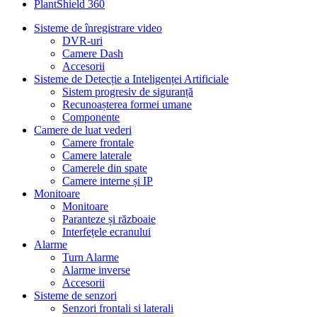
PlantShield 360
Sisteme de înregistrare video
DVR-uri
Camere Dash
Accesorii
Sisteme de Detecție a Inteligenței Artificiale
Sistem progresiv de siguranță
Recunoașterea formei umane
Componente
Camere de luat vederi
Camere frontale
Camere laterale
Camerele din spate
Camere interne și IP
Monitoare
Monitoare
Paranteze și războaie
Interfețele ecranului
Alarme
Turn Alarme
Alarme inverse
Accesorii
Sisteme de senzori
Senzori frontali si laterali