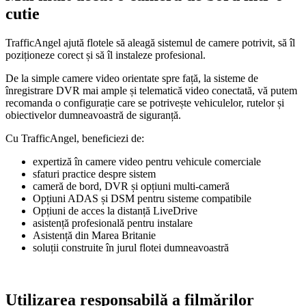
cutie
TrafficAngel ajută flotele să aleagă sistemul de camere potrivit, să îl
poziționeze corect și să îl instaleze profesional.
De la simple camere video orientate spre față, la sisteme de
înregistrare DVR mai ample și telematică video conectată, vă putem
recomanda o configurație care se potrivește vehiculelor, rutelor și
obiectivelor dumneavoastră de siguranță.
Cu TrafficAngel, beneficiezi de:
expertiză în camere video pentru vehicule comerciale
sfaturi practice despre sistem
cameră de bord, DVR și opțiuni multi-cameră
Opțiuni ADAS și DSM pentru sisteme compatibile
Opțiuni de acces la distanță LiveDrive
asistență profesională pentru instalare
Asistență din Marea Britanie
soluții construite în jurul flotei dumneavoastră
Utilizarea responsabilă a filmărilor